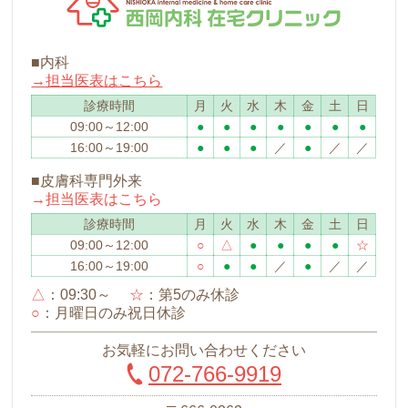
■内科
→担当医表はこちら
診療時間
月
火
水
木
金
土
日
09:00～12:00
●
●
●
●
●
●
●
16:00～19:00
●
●
●
／
●
／
／
■皮膚科専門外来
→担当医表はこちら
診療時間
月
火
水
木
金
土
日
09:00～12:00
○
△
●
●
●
●
☆
16:00～19:00
○
●
●
／
●
／
／
△
：09:30～
☆
：第5のみ休診
○
：月曜日のみ祝日休診
お気軽にお問い合わせください
072-766-9919